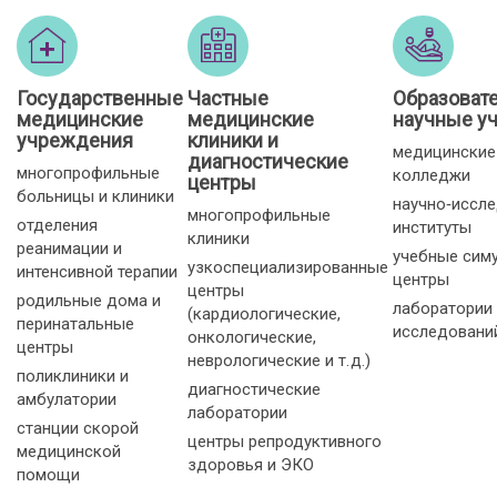
Государственные
Частные
Образоват
медицинские
медицинские
научные у
учреждения
клиники и
медицинские
диагностические
многопрофильные
колледжи
центры
больницы и клиники
научно‑иссл
многопрофильные
отделения
институты
клиники
реанимации и
учебные сим
узкоспециализированные
интенсивной терапии
центры
центры
родильные дома и
лаборатории
(кардиологические,
перинатальные
исследовани
онкологические,
центры
неврологические и т. д.)
поликлиники и
диагностические
амбулатории
лаборатории
станции скорой
центры репродуктивного
медицинской
здоровья и ЭКО
помощи