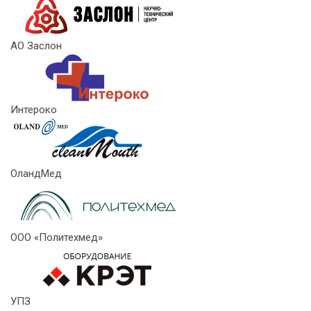
АО Заслон
Интероко
ОландМед
ООО «Политехмед»
УПЗ