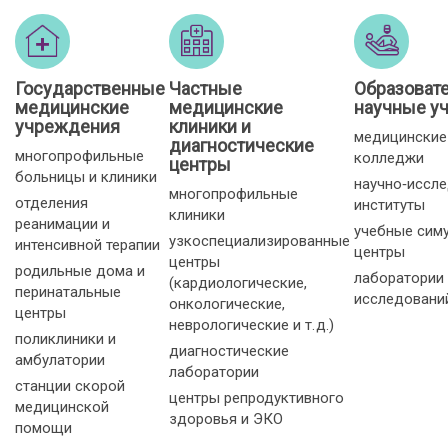
Государственные
Частные
Образоват
медицинские
медицинские
научные у
учреждения
клиники и
медицинские
диагностические
многопрофильные
колледжи
центры
больницы и клиники
научно‑иссл
многопрофильные
отделения
институты
клиники
реанимации и
учебные сим
узкоспециализированные
интенсивной терапии
центры
центры
родильные дома и
лаборатории
(кардиологические,
перинатальные
исследовани
онкологические,
центры
неврологические и т. д.)
поликлиники и
диагностические
амбулатории
лаборатории
станции скорой
центры репродуктивного
медицинской
здоровья и ЭКО
помощи