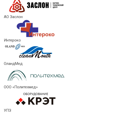
АО Заслон
Интероко
ОландМед
ООО «Политехмед»
УПЗ