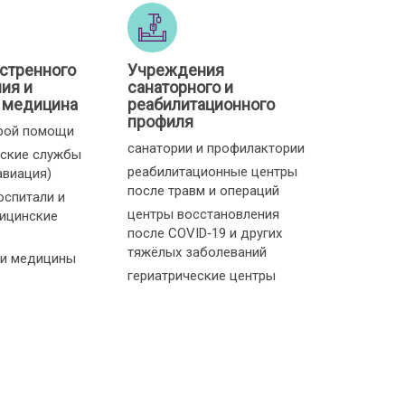
стренного
Учреждения
ия и
санаторного и
 медицина
реабилитационного
профиля
рой помощи
санатории и профилактории
ские службы
реабилитационные центры
авиация)
после травм и операций
оспитали и
центры восстановления
ицинские
после COVID‑19 и других
тяжёлых заболеваний
и медицины
гериатрические центры