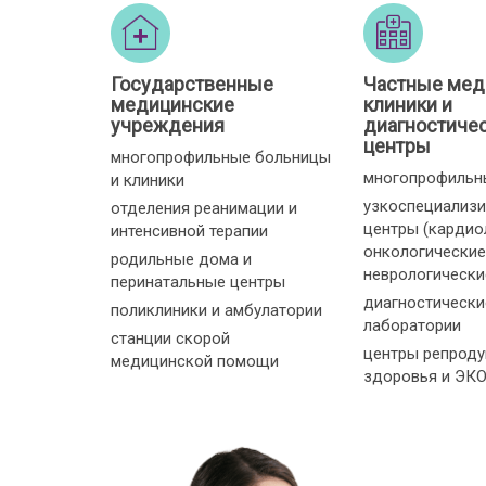
Государственные
Частные мед
медицинские
клиники и
учреждения
диагностиче
центры
многопрофильные больницы
многопрофильн
и клиники
узкоспециализ
отделения реанимации и
центры (кардио
интенсивной терапии
онкологические
родильные дома и
неврологические 
перинатальные центры
диагностически
поликлиники и амбулатории
лаборатории
станции скорой
центры репроду
медицинской помощи
здоровья и ЭК