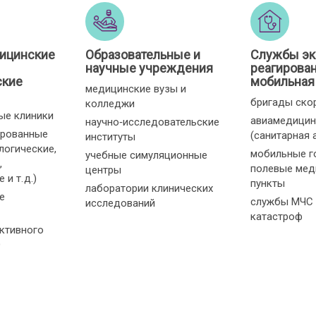
ицинские
Образовательные и
Службы эк
научные учреждения
реагирован
ские
мобильная
медицинские вузы и
бригады ско
колледжи
ые клиники
авиамедицин
научно‑исследовательские
ированные
(санитарная 
институты
логические,
мобильные г
учебные симуляционные
,
полевые мед
центры
и т. д.)
пункты
лаборатории клинических
е
службы МЧС 
исследований
катастроф
ктивного
О