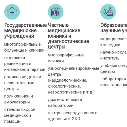
Государственные
Частные
Образоват
медицинские
медицинские
научные у
учреждения
клиники и
медицинские
диагностические
многопрофильные
колледжи
центры
больницы и клиники
научно‑иссл
многопрофильные
отделения
институты
клиники
реанимации и
учебные сим
узкоспециализированные
интенсивной терапии
центры
центры
родильные дома и
лаборатории
(кардиологические,
перинатальные
исследовани
онкологические,
центры
неврологические и т. д.)
поликлиники и
диагностические
амбулатории
лаборатории
станции скорой
центры репродуктивного
медицинской
здоровья и ЭКО
помощи