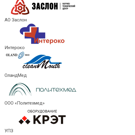
АО Заслон
Интероко
ОландМед
ООО «Политехмед»
УПЗ