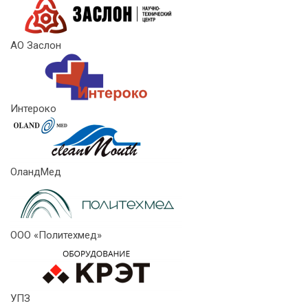
АО Заслон
Интероко
ОландМед
ООО «Политехмед»
УПЗ