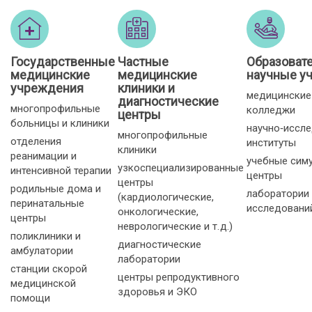
Государственные
Частные
Образоват
медицинские
медицинские
научные у
учреждения
клиники и
медицинские
диагностические
многопрофильные
колледжи
центры
больницы и клиники
научно‑иссл
многопрофильные
отделения
институты
клиники
реанимации и
учебные сим
узкоспециализированные
интенсивной терапии
центры
центры
родильные дома и
лаборатории
(кардиологические,
перинатальные
исследовани
онкологические,
центры
неврологические и т. д.)
поликлиники и
диагностические
амбулатории
лаборатории
станции скорой
центры репродуктивного
медицинской
здоровья и ЭКО
помощи