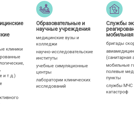
ицинские
Образовательные и
Службы эк
научные учреждения
реагирован
ские
мобильная
медицинские вузы и
бригады ско
колледжи
ые клиники
авиамедицин
научно‑исследовательские
ированные
(санитарная 
институты
логические,
мобильные г
учебные симуляционные
,
полевые мед
центры
и т. д.)
пункты
лаборатории клинических
е
службы МЧС 
исследований
катастроф
ктивного
О