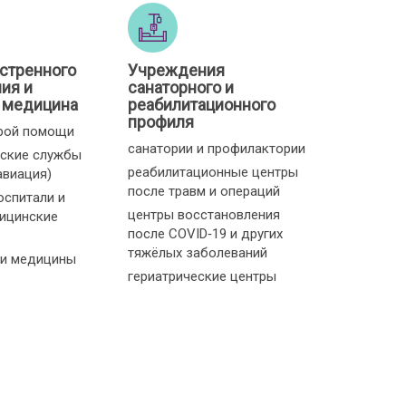
стренного
Учреждения
ия и
санаторного и
 медицина
реабилитационного
профиля
рой помощи
санатории и профилактории
ские службы
реабилитационные центры
авиация)
после травм и операций
оспитали и
центры восстановления
ицинские
после COVID‑19 и других
тяжёлых заболеваний
и медицины
гериатрические центры