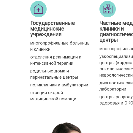
Государственные
Частные мед
медицинские
клиники и
учреждения
диагностиче
центры
многопрофильные больницы
многопрофильн
и клиники
узкоспециализ
отделения реанимации и
центры (кардио
интенсивной терапии
онкологические
родильные дома и
неврологические 
перинатальные центры
диагностически
поликлиники и амбулатории
лаборатории
станции скорой
центры репроду
медицинской помощи
здоровья и ЭК