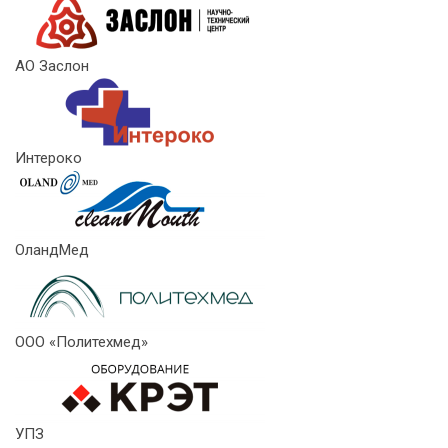
АО Заслон
Интероко
ОландМед
ООО «Политехмед»
УПЗ