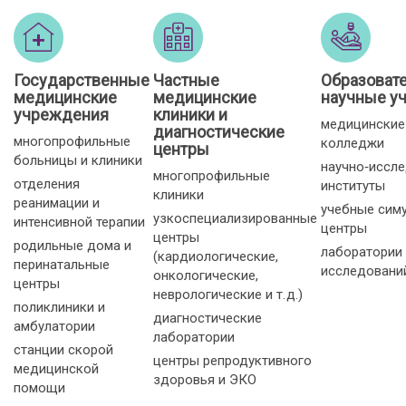
Государственные
Частные
Образоват
медицинские
медицинские
научные у
учреждения
клиники и
медицинские
диагностические
многопрофильные
колледжи
центры
больницы и клиники
научно‑иссл
многопрофильные
отделения
институты
клиники
реанимации и
учебные сим
узкоспециализированные
интенсивной терапии
центры
центры
родильные дома и
лаборатории
(кардиологические,
перинатальные
исследовани
онкологические,
центры
неврологические и т. д.)
поликлиники и
диагностические
амбулатории
лаборатории
станции скорой
центры репродуктивного
медицинской
здоровья и ЭКО
помощи