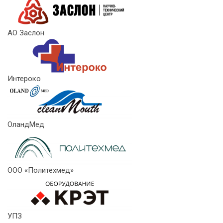
АО Заслон
Интероко
ОландМед
ООО «Политехмед»
УПЗ