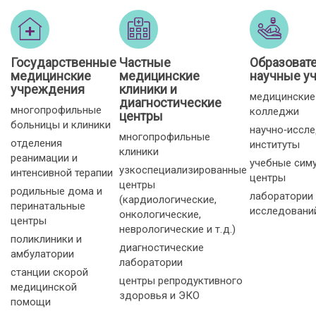
Государственные
Частные
Образоват
медицинские
медицинские
научные у
учреждения
клиники и
медицинские
диагностические
многопрофильные
колледжи
центры
больницы и клиники
научно‑иссл
многопрофильные
отделения
институты
клиники
реанимации и
учебные сим
узкоспециализированные
интенсивной терапии
центры
центры
родильные дома и
лаборатории
(кардиологические,
перинатальные
исследовани
онкологические,
центры
неврологические и т. д.)
поликлиники и
диагностические
амбулатории
лаборатории
станции скорой
центры репродуктивного
медицинской
здоровья и ЭКО
помощи