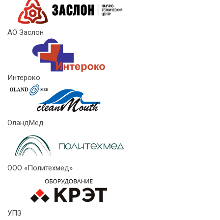
АО Заслон
Интероко
ОландМед
ООО «Политехмед»
УПЗ