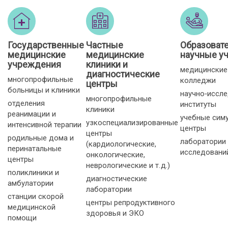
Государственные
Частные
Образоват
медицинские
медицинские
научные у
учреждения
клиники и
медицинские
диагностические
многопрофильные
колледжи
центры
больницы и клиники
научно‑иссл
многопрофильные
отделения
институты
клиники
реанимации и
учебные сим
узкоспециализированные
интенсивной терапии
центры
центры
родильные дома и
лаборатории
(кардиологические,
перинатальные
исследовани
онкологические,
центры
неврологические и т. д.)
поликлиники и
диагностические
амбулатории
лаборатории
станции скорой
центры репродуктивного
медицинской
здоровья и ЭКО
помощи