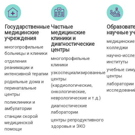
Государственные
Частные
Образоват
медицинские
медицинские
научные у
учреждения
клиники и
медицинские
диагностические
многопрофильные
колледжи
центры
больницы и клиники
научно‑иссл
многопрофильные
отделения
институты
клиники
реанимации и
учебные сим
узкоспециализированные
интенсивной терапии
центры
центры
родильные дома и
лаборатории
(кардиологические,
перинатальные
исследовани
онкологические,
центры
неврологические и т. д.)
поликлиники и
диагностические
амбулатории
лаборатории
станции скорой
центры репродуктивного
медицинской
здоровья и ЭКО
помощи