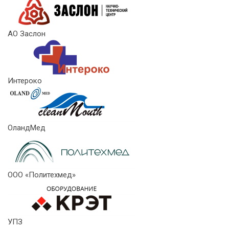
АО Заслон
Интероко
ОландМед
ООО «Политехмед»
УПЗ