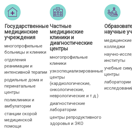
Государственные
Частные
Образоват
медицинские
медицинские
научные у
учреждения
клиники и
медицинские
диагностические
многопрофильные
колледжи
центры
больницы и клиники
научно‑иссл
многопрофильные
отделения
институты
клиники
реанимации и
учебные сим
узкоспециализированные
интенсивной терапии
центры
центры
родильные дома и
лаборатории
(кардиологические,
перинатальные
исследовани
онкологические,
центры
неврологические и т. д.)
поликлиники и
диагностические
амбулатории
лаборатории
станции скорой
центры репродуктивного
медицинской
здоровья и ЭКО
помощи