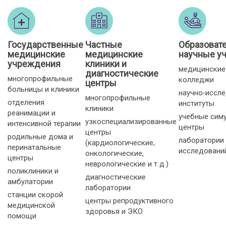
Государственные
Частные
Образоват
медицинские
медицинские
научные у
учреждения
клиники и
медицинские
диагностические
многопрофильные
колледжи
центры
больницы и клиники
научно‑иссл
многопрофильные
отделения
институты
клиники
реанимации и
учебные сим
узкоспециализированные
интенсивной терапии
центры
центры
родильные дома и
лаборатории
(кардиологические,
перинатальные
исследовани
онкологические,
центры
неврологические и т. д.)
поликлиники и
диагностические
амбулатории
лаборатории
станции скорой
центры репродуктивного
медицинской
здоровья и ЭКО
помощи