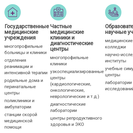
Государственные
Частные
Образоват
медицинские
медицинские
научные у
учреждения
клиники и
медицинские
диагностические
многопрофильные
колледжи
центры
больницы и клиники
научно‑иссл
многопрофильные
отделения
институты
клиники
реанимации и
учебные сим
узкоспециализированные
интенсивной терапии
центры
центры
родильные дома и
лаборатории
(кардиологические,
перинатальные
исследовани
онкологические,
центры
неврологические и т. д.)
поликлиники и
диагностические
амбулатории
лаборатории
станции скорой
центры репродуктивного
медицинской
здоровья и ЭКО
помощи