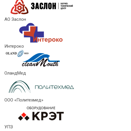
АО Заслон
Интероко
ОландМед
ООО «Политехмед»
УПЗ