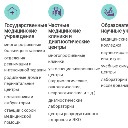
Государственные
Частные
Образоват
медицинские
медицинские
научные у
учреждения
клиники и
медицинские
диагностические
многопрофильные
колледжи
центры
больницы и клиники
научно‑иссл
многопрофильные
отделения
институты
клиники
реанимации и
учебные сим
узкоспециализированные
интенсивной терапии
центры
центры
родильные дома и
лаборатории
(кардиологические,
перинатальные
исследовани
онкологические,
центры
неврологические и т. д.)
поликлиники и
диагностические
амбулатории
лаборатории
станции скорой
центры репродуктивного
медицинской
здоровья и ЭКО
помощи