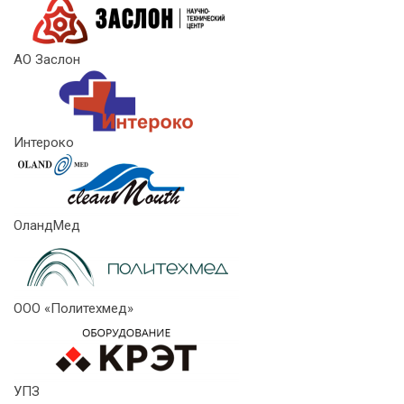
АО Заслон
Интероко
ОландМед
ООО «Политехмед»
УПЗ