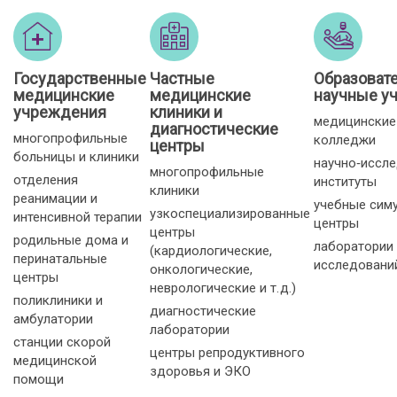
Государственные
Частные
Образоват
медицинские
медицинские
научные у
учреждения
клиники и
медицинские
диагностические
многопрофильные
колледжи
центры
больницы и клиники
научно‑иссл
многопрофильные
отделения
институты
клиники
реанимации и
учебные сим
узкоспециализированные
интенсивной терапии
центры
центры
родильные дома и
лаборатории
(кардиологические,
перинатальные
исследовани
онкологические,
центры
неврологические и т. д.)
поликлиники и
диагностические
амбулатории
лаборатории
станции скорой
центры репродуктивного
медицинской
здоровья и ЭКО
помощи