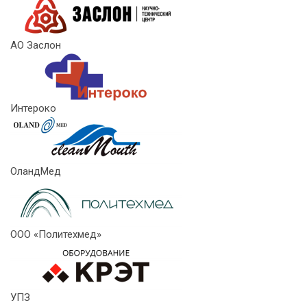
АО Заслон
Интероко
ОландМед
ООО «Политехмед»
УПЗ