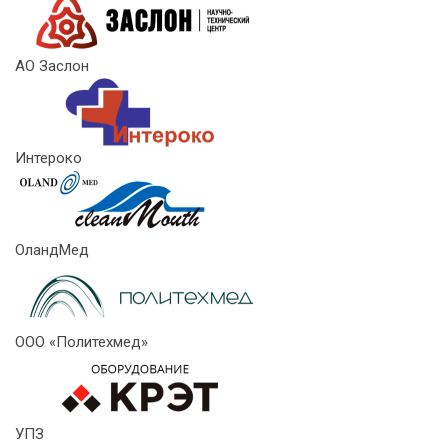
АО Заслон
Интероко
ОландМед
ООО «Политехмед»
УПЗ