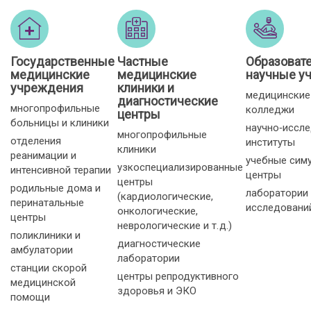
Государственные
Частные
Образоват
медицинские
медицинские
научные у
учреждения
клиники и
медицинские
диагностические
многопрофильные
колледжи
центры
больницы и клиники
научно‑иссл
многопрофильные
отделения
институты
клиники
реанимации и
учебные сим
узкоспециализированные
интенсивной терапии
центры
центры
родильные дома и
лаборатории
(кардиологические,
перинатальные
исследовани
онкологические,
центры
неврологические и т. д.)
поликлиники и
диагностические
амбулатории
лаборатории
станции скорой
центры репродуктивного
медицинской
здоровья и ЭКО
помощи