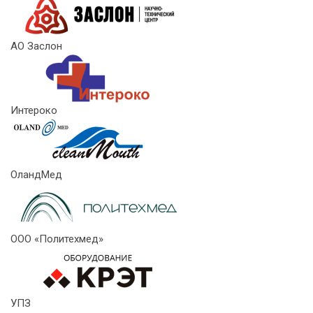
АО Заслон
Интероко
ОландМед
ООО «Политехмед»
УПЗ