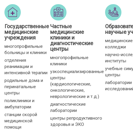
Государственные
Частные
Образоват
медицинские
медицинские
научные у
учреждения
клиники и
медицинские
диагностические
многопрофильные
колледжи
центры
больницы и клиники
научно‑иссл
многопрофильные
отделения
институты
клиники
реанимации и
учебные сим
узкоспециализированные
интенсивной терапии
центры
центры
родильные дома и
лаборатории
(кардиологические,
перинатальные
исследовани
онкологические,
центры
неврологические и т. д.)
поликлиники и
диагностические
амбулатории
лаборатории
станции скорой
центры репродуктивного
медицинской
здоровья и ЭКО
помощи